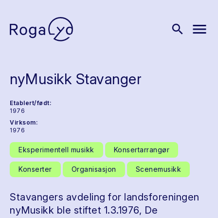
menu
search
nyMusikk Stavanger
Etablert/født:
1976
Virksom:
1976
Eksperimentell musikk
Konsertarrangør
Konserter
Organisasjon
Scenemusikk
Stavangers avdeling for landsforeningen
nyMusikk ble stiftet 1.3.1976, De