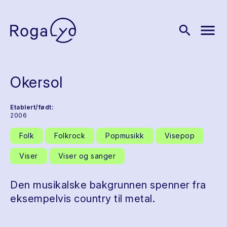
menu
search
Okersol
Etablert/født:
2006
Folk
Folkrock
Popmusikk
Visepop
Viser
Viser og sanger
Den musikalske bakgrunnen spenner fra
eksempelvis country til metal.