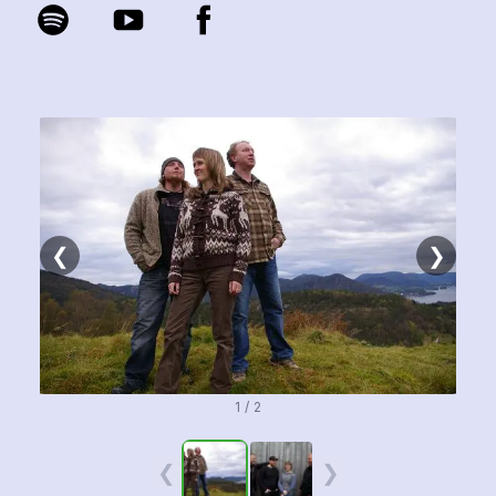
❮
❯
1 / 2
❮
❯