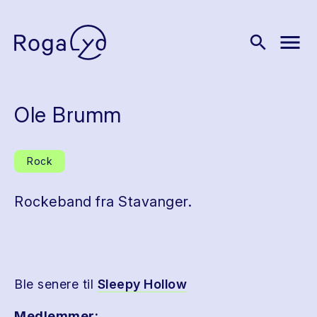
menu
search
Ole Brumm
Rock
Rockeband fra Stavanger.
Ble senere til
Sleepy Hollow
Medlemmer: