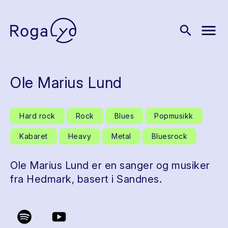
menu
search
Ole Marius Lund
Hard rock
Rock
Blues
Popmusikk
Kabaret
Heavy
Metal
Bluesrock
Ole Marius Lund er en sanger og musiker
fra Hedmark, basert i Sandnes.