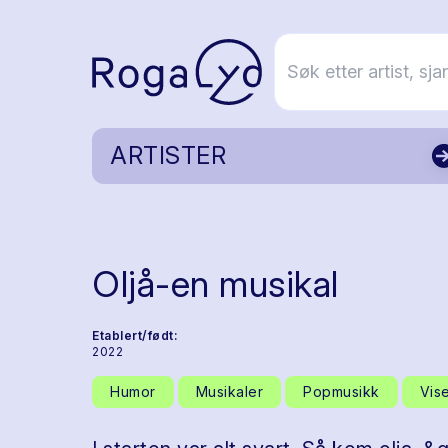
ARTISTER
Oljå-en musikal
Etablert/født:
2022
Humor
Musikaler
Popmusikk
Vis