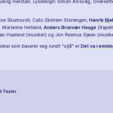
udvig Herstad, Lysdesign: Simon Alvsvåg, Overset
Ane Skumsvoll, Cato Skimten Storengen,
Henrik Bjel
 Marianne Hetland,
Anders Brunvær Hauge
(Kapel
jan Haaland (musiker) og Jon Rasmus Sjøen (musike
ikal som baserer seg rundt "oljå" er
Det va i emnin
 Teater