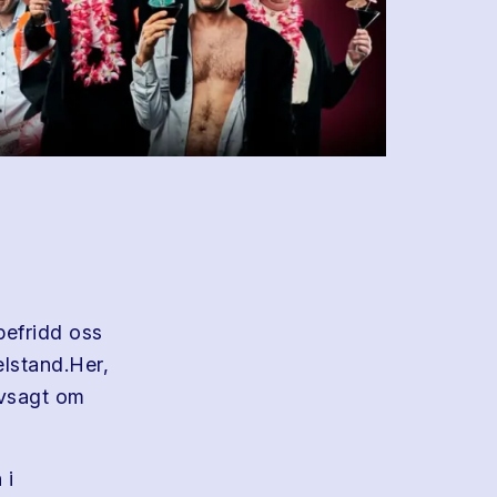
 befridd oss
elstand.Her,
lvsagt om
 i