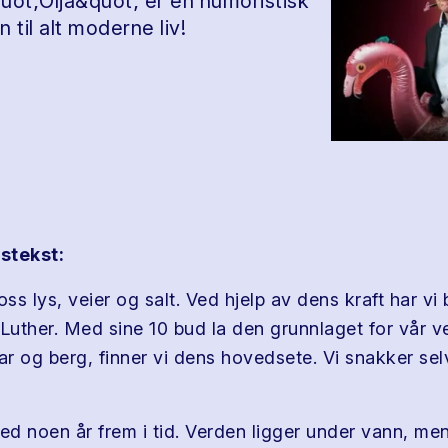
&quot;Oljå&quot; er en humoristisk
til alt moderne liv!
stekst:
oss lys, veier og salt. Ved hjelp av dens kraft har vi
 Luther. Med sine 10 bud la den grunnlaget for vår v
r og berg, finner vi dens hovedsete. Vi snakker se
ed noen år frem i tid. Verden ligger under vann, men