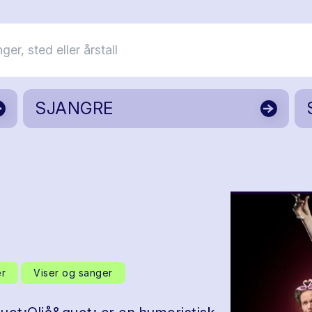
SJANGRE
er
Viser og sanger