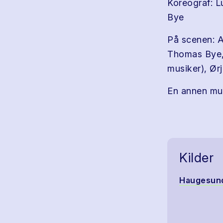
Koreograf: L
Bye
På scenen: 
Thomas Bye,
musiker), Ør
En annen mus
Kilder
Haugesund