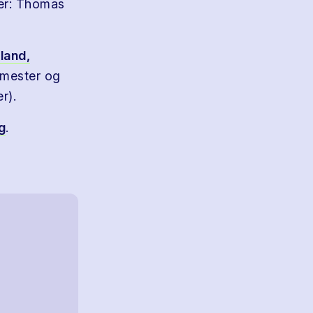
ter: Thomas
land,
lmester og
r).
g
.