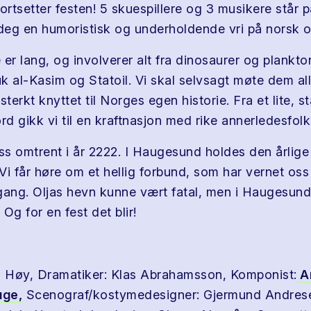
rtsetter festen! 5 skuespillere og 3 musikere står 
i deg en humoristisk og underholdende vri på norsk ol
e er lang, og involverer alt fra dinosaurer og plankto
k al-Kasim og Statoil. Vi skal selvsagt møte dem al
a sterkt knyttet til Norges egen historie. Fra et lite, 
rd gikk vi til en kraftnasjon med rike annerledesfolk
ss omtrent i år 2222. I Haugesund holdes den årlige 
 Vi får høre om et hellig forbund, som har vernet oss
gang. Oljas hevn kunne vært fatal, men i Haugesund
 Og for en fest det blir!
:
a Høy, Dramatiker: Klas Abrahamsson, Komponist:
A
uge,
Scenograf/kostymedesigner: Gjermund Andres