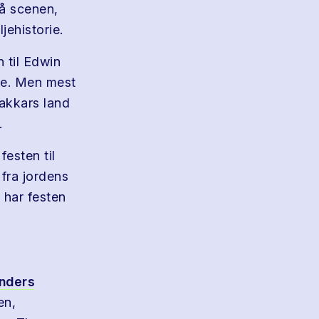
på scenen,
jehistorie.
n til Edwin
le. Men mest
stakkars land
.
festen til
 fra jordens
 har festen
nders
en,