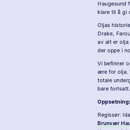
Haugesund fo
klare til å g
Oljas histori
Drake, Farou
av alt er olj
der oppe i no
Vi befinner o
ære for olja.
totale under
bare fortsatt.
Oppsetning
Regissør: Id
Brunvær Ha