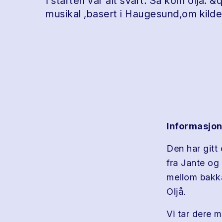
I starten var alt svart. Så kom olja. 
musikal ,basert i Haugesund,om kilden 
Informasjon
Den har gitt 
fra Jante og
mellom bakka
Oljå.
Vi tar dere m