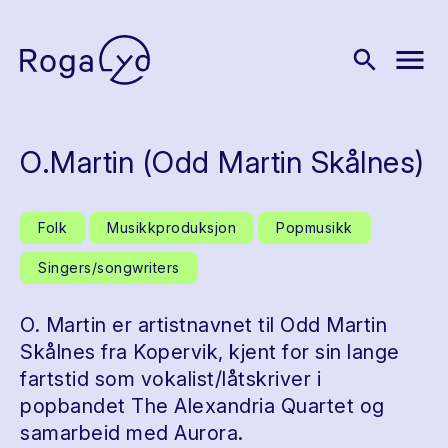
menu
search
O.Martin (Odd Martin Skålnes)
Folk
Musikkproduksjon
Popmusikk
Singers/songwriters
O. Martin er artistnavnet til Odd Martin
Skålnes fra Kopervik, kjent for sin lange
fartstid som vokalist/låtskriver i
popbandet The Alexandria Quartet og
samarbeid med Aurora.