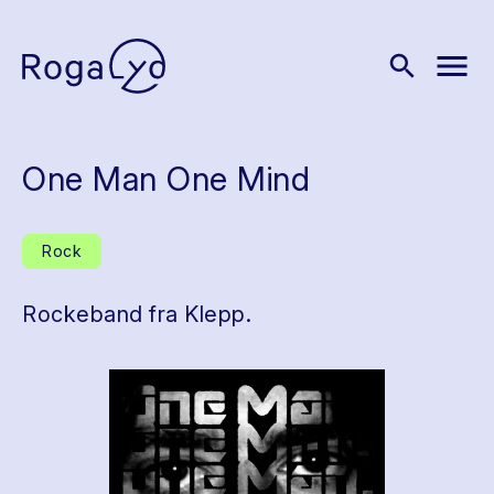
menu
search
One Man One Mind
Rock
Rockeband fra Klepp.