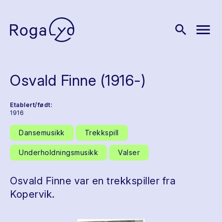
menu
search
Osvald Finne (1916-)
Etablert/født:
1916
Dansemusikk
Trekkspill
Underholdningsmusikk
Valser
Osvald Finne var en trekkspiller fra
Kopervik.