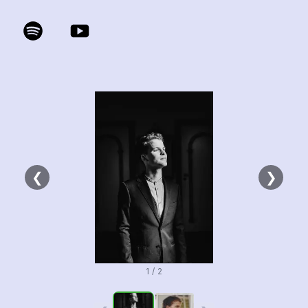
❮
❯
1 / 2