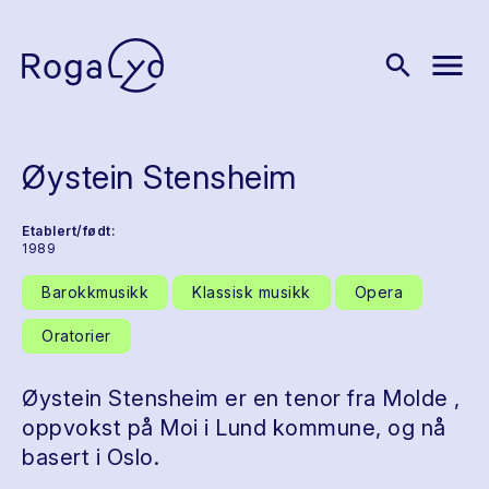
menu
search
Øystein Stensheim
Etablert/født:
1989
Barokkmusikk
Klassisk musikk
Opera
Oratorier
Øystein Stensheim er en tenor fra Molde ,
oppvokst på Moi i Lund kommune, og nå
basert i Oslo.