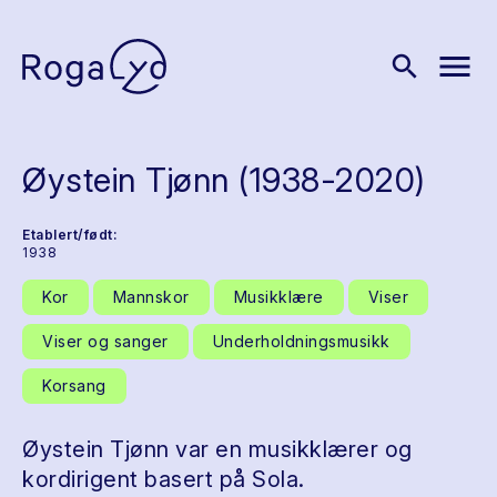
menu
search
Øystein Tjønn (1938-2020)
Etablert/født:
1938
Kor
Mannskor
Musikklære
Viser
Viser og sanger
Underholdningsmusikk
Korsang
Øystein Tjønn var en musikklærer og
kordirigent basert på Sola.