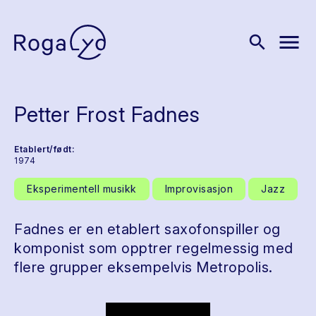
menu
search
Petter Frost Fadnes
Etablert/født:
1974
Eksperimentell musikk
Improvisasjon
Jazz
Fadnes er en etablert saxofonspiller og
komponist som opptrer regelmessig med
flere grupper eksempelvis Metropolis.