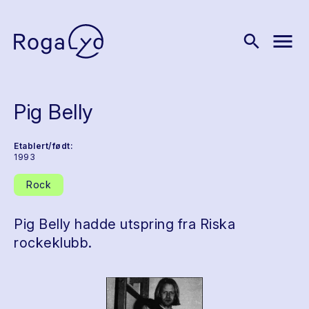
menu
search
Pig Belly
Etablert/født:
1993
Rock
Pig Belly hadde utspring fra Riska
rockeklubb.