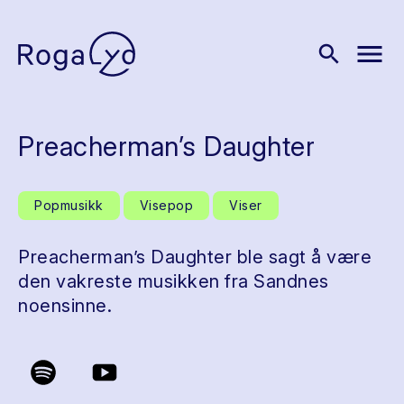
menu
search
Preacherman’s Daughter
Popmusikk
Visepop
Viser
Preacherman’s Daughter ble sagt å være
den vakreste musikken fra Sandnes
noensinne.