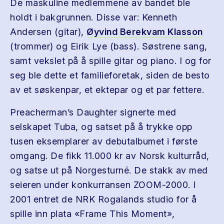
De maskuline medlemmene av bandet ble
holdt i bakgrunnen. Disse var: Kenneth
Andersen (gitar),
Øyvind Berekvam Klasson
(trommer) og Eirik Lye (bass). Søstrene sang,
samt vekslet på å spille gitar og piano. I og for
seg ble dette et familieforetak, siden de besto
av et søskenpar, et ektepar og et par fettere.
Preacherman’s Daughter signerte med
selskapet Tuba, og satset på å trykke opp
tusen eksemplarer av debutalbumet i første
omgang. De fikk 11.000 kr av Norsk kulturråd,
og satse ut på Norgesturné. De stakk av med
seieren under konkurransen ZOOM-2000. I
2001 entret de NRK Rogalands studio for å
spille inn plata «Frame This Moment»,