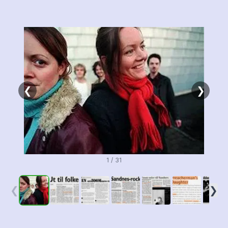
❮
❯
1 / 31
❮
❯