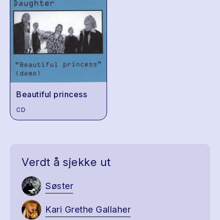
Beautiful princess
CD
Verdt å sjekke ut
Søster
Kari Grethe Gallaher