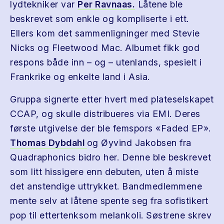
lydtekniker var
Per Ravnaas.
Låtene ble
beskrevet som enkle og kompliserte i ett.
Ellers kom det sammenligninger med Stevie
Nicks og Fleetwood Mac. Albumet fikk god
respons både inn – og – utenlands, spesielt i
Frankrike og enkelte land i Asia.
Gruppa signerte etter hvert med plateselskapet
CCAP, og skulle distribueres via EMI. Deres
første utgivelse der ble femspors «Faded EP».
Thomas Dybdahl
og Øyvind Jakobsen fra
Quadraphonics bidro her. Denne ble beskrevet
som litt hissigere enn debuten, uten å miste
det anstendige uttrykket. Bandmedlemmene
mente selv at låtene spente seg fra sofistikert
pop til ettertenksom melankoli. Søstrene skrev