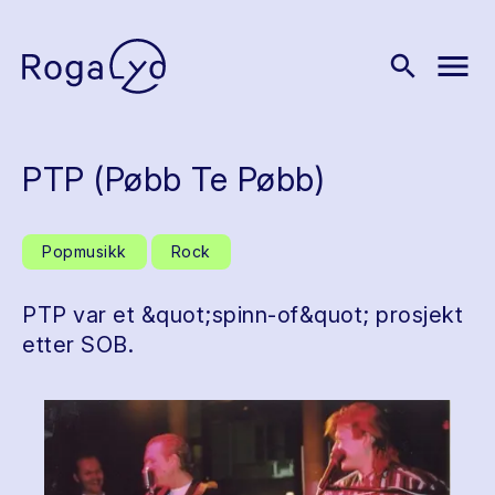
menu
search
PTP (Pøbb Te Pøbb)
Popmusikk
Rock
PTP var et &quot;spinn-of&quot; prosjekt
etter SOB.