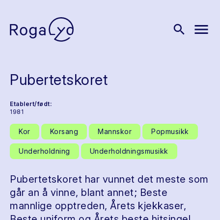
menu
search
Pubertetskoret
Etablert/født:
1981
Kor
Korsang
Mannskor
Popmusikk
Underholdning
Underholdningsmusikk
Pubertetskoret har vunnet det meste som
går an å vinne, blant annet; Beste
mannlige opptreden, Årets kjekkaser,
Beste uniform og Årets beste hitsingel