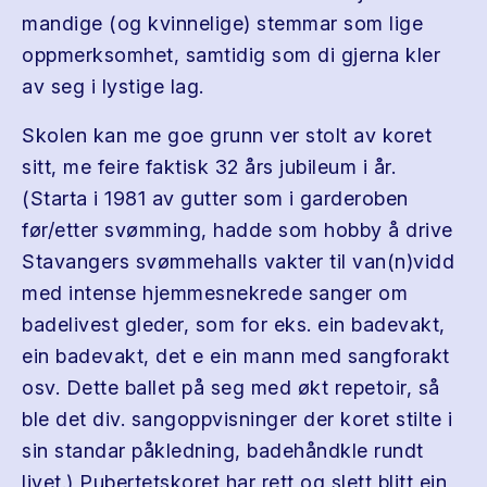
mandige (og kvinnelige) stemmar som lige
oppmerksomhet, samtidig som di gjerna kler
av seg i lystige lag.
Skolen kan me goe grunn ver stolt av koret
sitt, me feire faktisk 32 års jubileum i år.
(Starta i 1981 av gutter som i garderoben
før/etter svømming, hadde som hobby å drive
Stavangers svømmehalls vakter til van(n)vidd
med intense hjemmesnekrede sanger om
badelivest gleder, som for eks. ein badevakt,
ein badevakt, det e ein mann med sangforakt
osv. Dette ballet på seg med økt repetoir, så
ble det div. sangoppvisninger der koret stilte i
sin standar påkledning, badehåndkle rundt
livet.) Pubertetskoret har rett og slett blitt ein