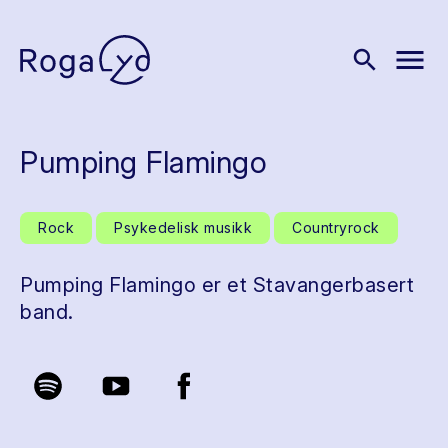
menu
search
Pumping Flamingo
Rock
Psykedelisk musikk
Countryrock
Pumping Flamingo er et Stavangerbasert
band.