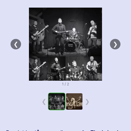
❮
❯
1 / 2
❮
❯