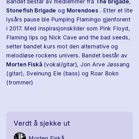
Bandet består av medlemmer fra
The brigade
,
Stonefish Brigade
og
Morendoes
. Etter et lite
lysårs pause ble Pumping Flamingo gjenforent
i 2017. Med inspirasjonskilder som Pink Floyd,
Flaming lips og Nick Cave and the bad seeds,
setter bandet kurs mot den alternative og
melodiøse rockens univers. Bandet består av
Morten Fiskå
(vokal/gitar), Jon Arve Jøssang
(gitar), Sveinung Eie (bass) og Roar Bokn
(trommer)
Verdt å sjekke ut
Morten Fiskå