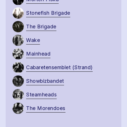
Stonefish Brigade
The Brigade
Wake
Mainhead
Cabaretensemblet (Strand)
Showbizbandet
Steamheads
The Morendoes