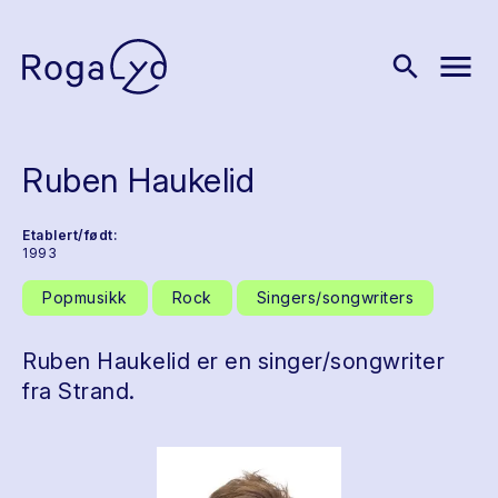
menu
search
Ruben Haukelid
Etablert/født:
1993
Popmusikk
Rock
Singers/songwriters
Ruben Haukelid er en singer/songwriter
fra Strand.