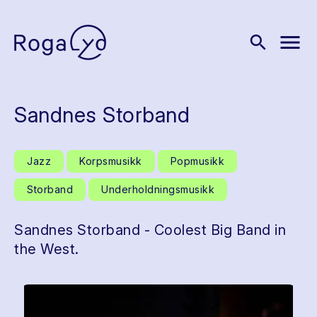
menu
search
Sandnes Storband
Jazz
Korpsmusikk
Popmusikk
Storband
Underholdningsmusikk
Sandnes Storband - Coolest Big Band in
the West.