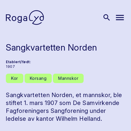
menu
search
Sangkvartetten Norden
Etablert/født:
1907
Kor
Korsang
Mannskor
Sangkvartetten Norden, et mannskor, ble
stiftet 1. mars 1907 som De Samvirkende
Fagforeningers Sangforening under
ledelse av kantor Wilhelm Helland.