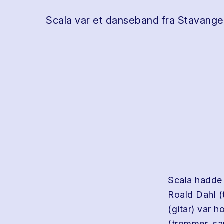
Scala var et danseband fra Stavanger
Scala hadde 
Roald Dahl (
(gitar) var 
(trommer, san