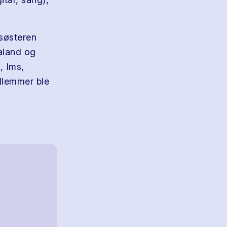
 søsteren
galand og
 Ims,
dlemmer ble