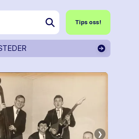
Tips oss!
STEDER
❯