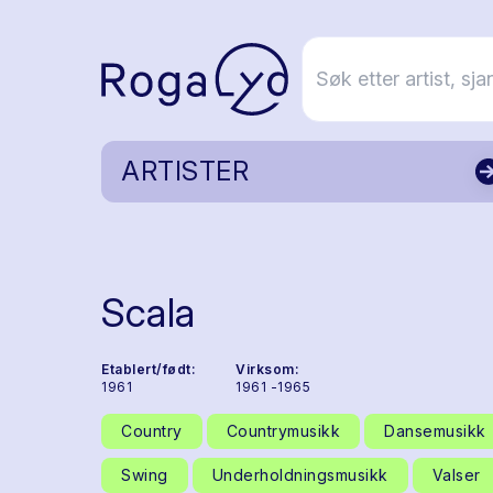
ARTISTER
Scala
Etablert/født:
Virksom:
1961
1961 -1965
Country
Countrymusikk
Dansemusikk
Swing
Underholdningsmusikk
Valser