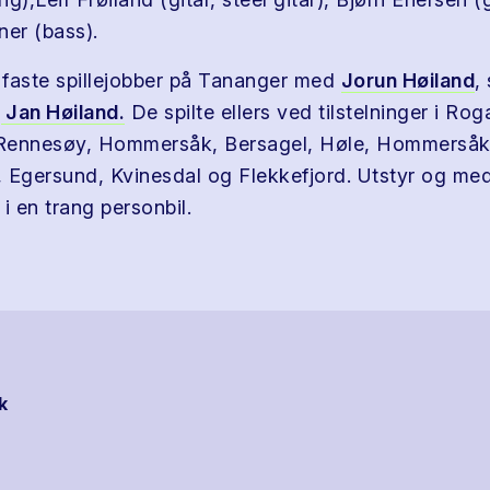
er (bass).
faste spillejobber på Tananger med
Jorun Høiland
,
n
Jan Høiland.
De spilte ellers ved tilstelninger i Ro
Rennesøy, Hommersåk, Bersagel, Høle, Hommersåk,
 Egersund, Kvinesdal og Flekkefjord. Utstyr og me
 i en trang personbil.
k