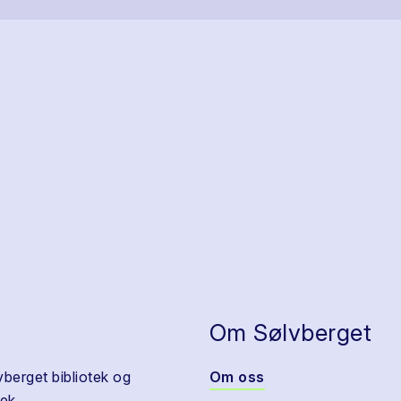
Om Sølvberget
vberget bibliotek og
Om oss
ek.