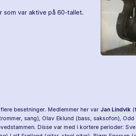
 som var aktive på 60-tallet.
flere besetninger. Medlemmer her var
Jan Lindvik
(t
trommer, sang), Olav Eklund (bass, saksofon), Odd 
hovedstammen. Disse var med i kortere perioder: Sve
g),Leif Frøiland (gitar, steel gitar), Bjørn Enersen (g