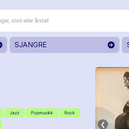
SJANGRE
Jazz
Popmusikk
Rock
❮