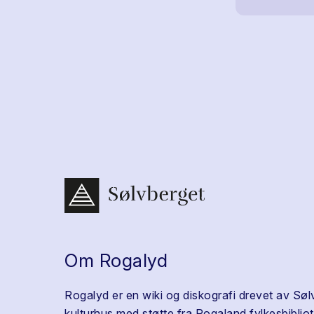
Om Rogalyd
Rogalyd er en wiki og diskografi drevet av Søl
kulturhus med støtte fra Rogaland fylkesbibliot