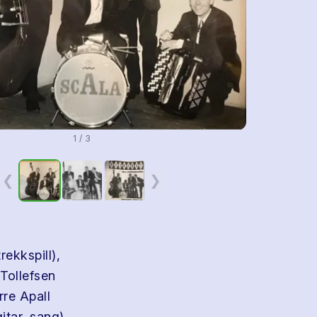
1 / 3
❮
❯
rekkspill),
Tollefsen
rre Apall
itar, sang),