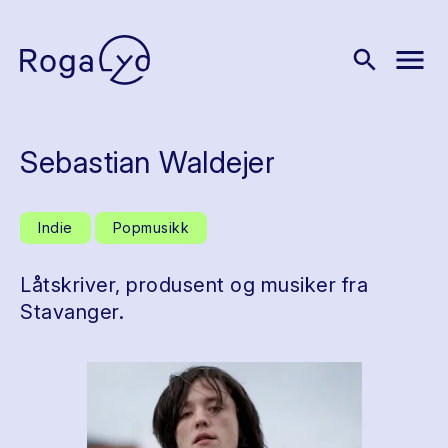
menu
search
Sebastian Waldejer
Indie
Popmusikk
Låtskriver, produsent og musiker fra
Stavanger.