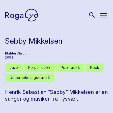
menu
search
Sebby Mikkelsen
Etablert/født:
2002
Jazz
Korpsmusikk
Popmusikk
Rock
Underholdningsmusikk
Henrik Sebastian “Sebby” Mikkelsen er en
sanger og musiker fra Tysvær.