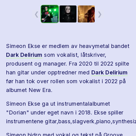
❮
❯
Simeon Ekse er medlem av heavymetal bandet
Dark Delirium
som vokalist, låtskriver,
produsent og manager. Fra 2020 til 2022 spilte
han gitar under opptredner med
Dark Delirium
før han tok over rollen som vokalist i 2022 på
albumet New Era.
Simeon Ekse ga ut instrumentalalbumet
"Dorian" under eget navn i 2018. Ekse spiller
instrumentene gitar,bass,slagverk,piano,synthesiz
Simeon bidro med vokal og tekst på Groove