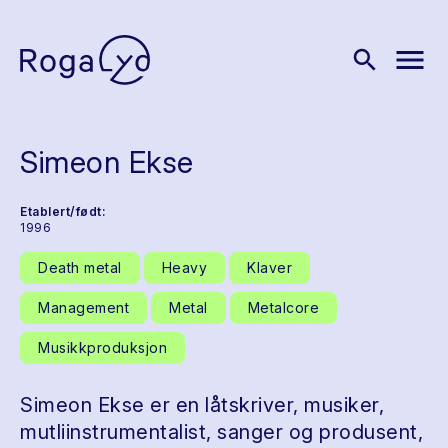
menu
search
Simeon Ekse
Etablert/født:
1996
Death metal
Heavy
Klaver
Management
Metal
Metalcore
Musikkproduksjon
Simeon Ekse er en låtskriver, musiker,
mutliinstrumentalist, sanger og produsent,