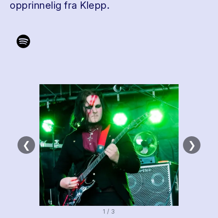
opprinnelig fra Klepp.
❮
❯
1 / 3