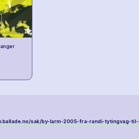
vanger
.ballade.no/sak/by-larm-2005-fra-randi-tytingvag-til