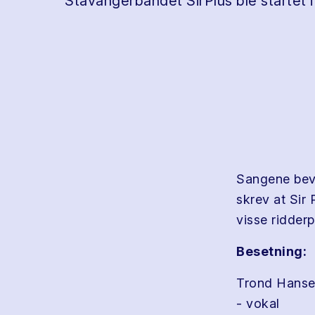
Stavangerbandet SirPlus ble startet 
Sangene bev
skrev at Sir
visse ridder
Besetning:
Trond Hans
- vokal