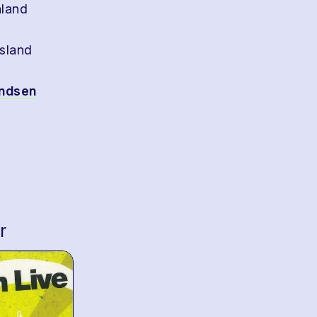
aland
sland
ndsen
r