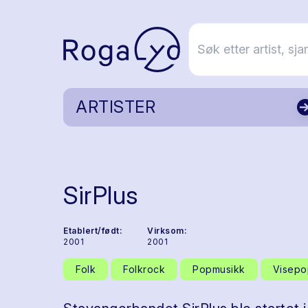
ARTISTER
SirPlus
Etablert/født:
Virksom:
2001
2001
Folk
Folkrock
Popmusikk
Visepo