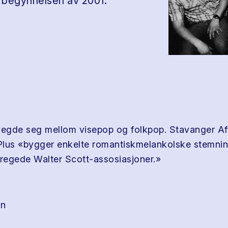
i begynnelsen av 2001.
egde seg mellom visepop og folkpop. Stavanger Af
 Plus «bygger enkelte romantiskmelankolske stemnin
pregede Walter Scott-assosiasjoner.»
en