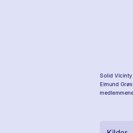
Solid Vicinty
Eimund Grøsf
medlemmene 
Kilder