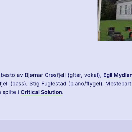
 besto av Bjørnar Grøsfjell (gitar, vokal),
Egil Mydla
jell (bass), Stig Fuglestad (piano/flygel). Mestepar
spilte i
Critical Solution
.