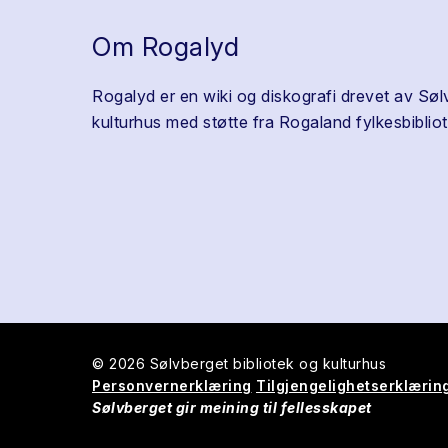
Om Rogalyd
Rogalyd er en wiki og diskografi drevet av Søl
kulturhus med støtte fra Rogaland fylkesbibliot
© 2026 Sølvberget bibliotek og kulturhus
Personvernerklæring
Tilgjengelighetserklærin
Sølvberget gir meining til fellesskapet