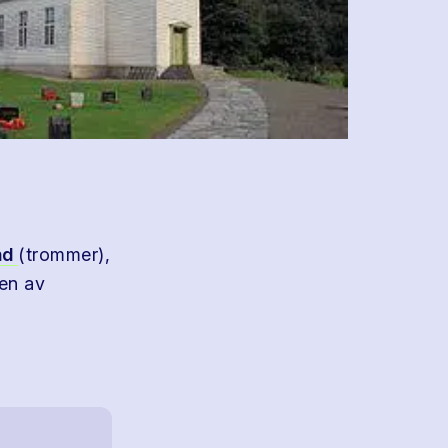
nd
(trommer),
ten av