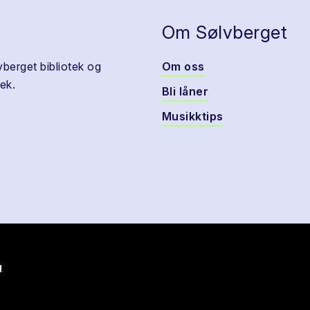
Om Sølvberget
vberget bibliotek og
Om oss
ek.
Bli låner
Musikktips
g