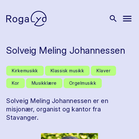
menu
search
Solveig Meling Johannessen
Kirkemusikk
Klassisk musikk
Klaver
Kor
Musikklære
Orgelmusikk
Solveig Meling Johannessen er en
misjonær, organist og kantor fra
Stavanger.