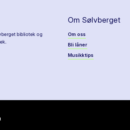
Om Sølvberget
vberget bibliotek og
Om oss
ek.
Bli låner
Musikktips
g