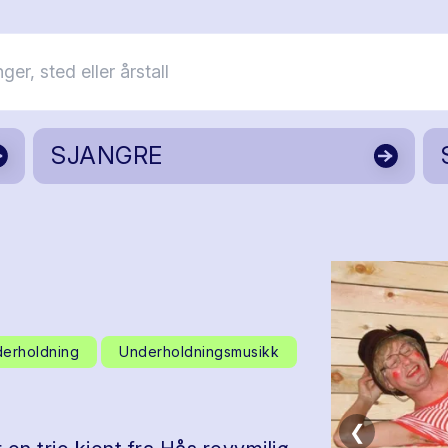
SJANGRE
erholdning
Underholdningsmusikk
❮