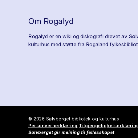
Om Rogalyd
Rogalyd er en wiki og diskografi drevet av Søl
kulturhus med støtte fra Rogaland fylkesbibliot
© 2026 Sølvberget bibliotek og kulturhus
Personvernerklæring
Tilgjengelighetserklærin
Sølvberget gir meining til fellesskapet