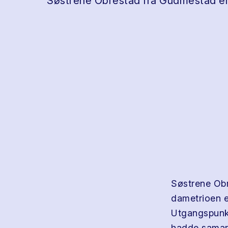
Søstrene Obrestad fra Gudmestad er e
Søstrene Obr
dametrioen 
Utgangspunkt
hadde sama