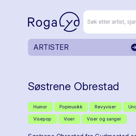
ARTISTER
Søstrene Obrestad
Humor
Popmusikk
Revyviser
Und
Visepop
Viser
Viser og sanger