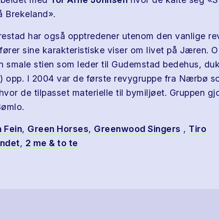
å Brekeland».
restad har også opptredener utenom den vanlige r
fører sine karakteristiske viser om livet på Jæren.
n smale stien som leder til Gudemstad bedehus, du
) opp. I 2004 var de første revygruppe fra Nærbø 
hvor de tilpasset materielle til bymiljøet. Gruppen g
Bømlo.
n Fein
,
Green Horses
,
Greenwood Singers
,
Tiro
ndet
,
2 me & to te