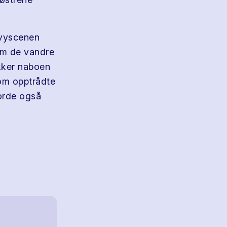
evyscenen
 Om de vandre
kker naboen
som opptrådte
jorde også