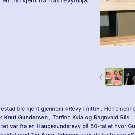
n trio kjent fra Hås revymiljø.
❮
estad ble kjent gjennom «Revy i nitti» . Herremenn
er
Knut Gundersen
, Torfinn Kvia og Ragnvald Riis.
et var fra en Haugesundsrevy på 80-tallet hvor G
rbeidet med
Tor Arne Johnsen
hvor de kalte seg «S