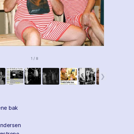
1 / 8
❯
ene bak
undersen
østrene