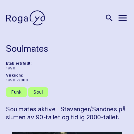
menu
search
Soulmates
Etablert/født:
1990
Virksom:
1990 -2000
Funk
Soul
Soulmates aktive i Stavanger/Sandnes på
slutten av 90-tallet og tidlig 2000-tallet.