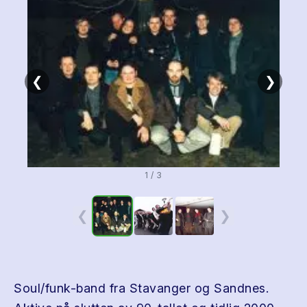
❮
❯
1 / 3
❮
❯
Soul/funk-band fra Stavanger og Sandnes.