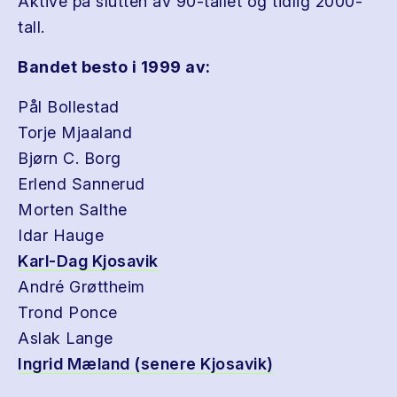
Aktive på slutten av 90-tallet og tidlig 2000-
tall.
Bandet besto i 1999 av:
Pål Bollestad
Torje Mjaaland
Bjørn C. Borg
Erlend Sannerud
Morten Salthe
Idar Hauge
Karl-Dag Kjosavik
André Grøttheim
Trond Ponce
Aslak Lange
Ingrid Mæland (senere Kjosavik)