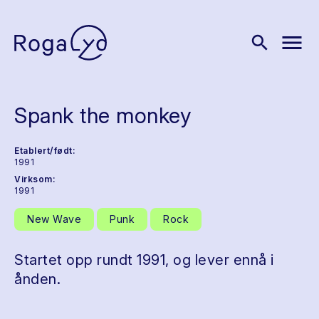
menu
search
Spank the monkey
Etablert/født:
1991
Virksom:
1991
New Wave
Punk
Rock
Startet opp rundt 1991, og lever ennå i
ånden.