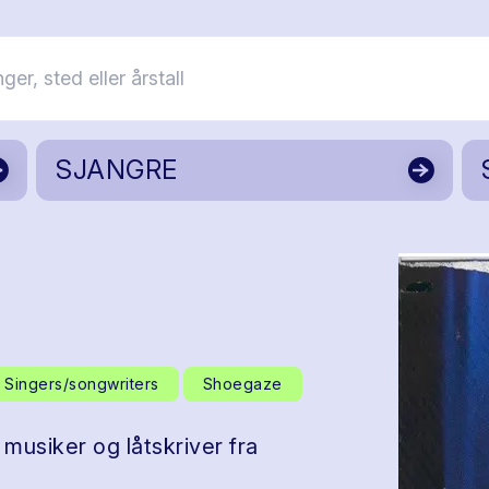
SJANGRE
Singers/songwriters
Shoegaze
 musiker og låtskriver fra