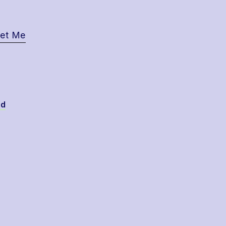
get Me
ud