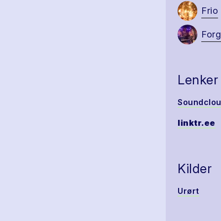
Frio
For
Lenker
Soundclo
linktr.ee
Kilder
Urørt