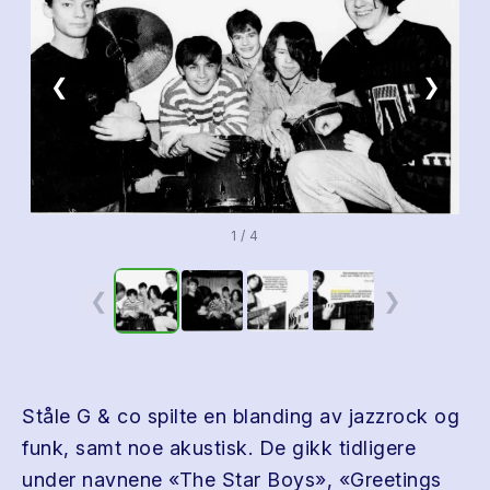
❮
❯
1 / 4
❮
❯
Ståle G & co spilte en blanding av jazzrock og
funk, samt noe akustisk. De gikk tidligere
under navnene «The Star Boys», «Greetings