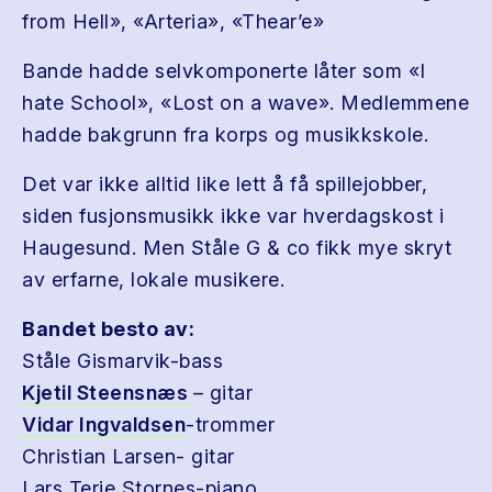
from Hell», «Arteria», «Thear’e»
Bande hadde selvkomponerte låter som «I
hate School», «Lost on a wave». Medlemmene
hadde bakgrunn fra korps og musikkskole.
Det var ikke alltid like lett å få spillejobber,
siden fusjonsmusikk ikke var hverdagskost i
Haugesund. Men Ståle G & co fikk mye skryt
av erfarne, lokale musikere.
Bandet besto av:
Ståle Gismarvik-bass
Kjetil Steensnæs
– gitar
Vidar Ingvaldsen
-trommer
Christian Larsen- gitar
Lars Terje Stornes-piano