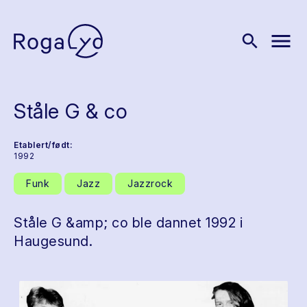
menu
search
Ståle G & co
Etablert/født:
1992
Funk
Jazz
Jazzrock
Ståle G &amp; co ble dannet 1992 i
Haugesund.