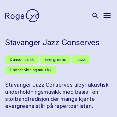
menu
search
Stavanger Jazz Conserves
Dansemusikk
Evergreens
Jazz
Underholdningsmusikk
Stavanger Jazz Conserves tilbyr akustisk
underholdningsmusikk med basis i en
storbandtradisjon der mange kjente
evergreens står på repertoarlisten.