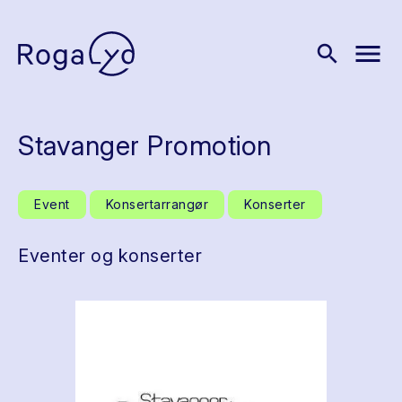
menu
search
Stavanger Promotion
Event
Konsertarrangør
Konserter
Eventer og konserter