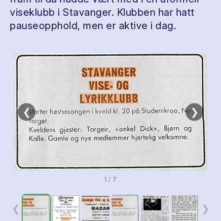
viseklubb i Stavanger. Klubben har hatt
pauseopphold, men er aktive i dag.
❮
❯
1 / 7
❮
❯