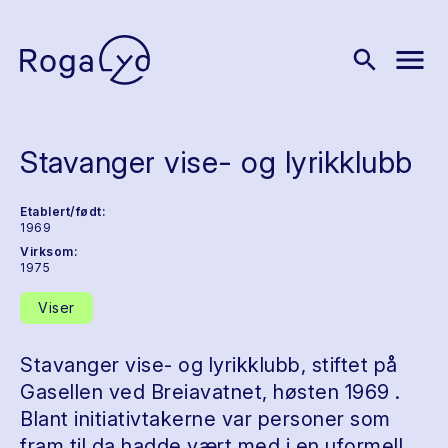
menu
search
Stavanger vise- og lyrikklubb
Etablert/født:
1969
Virksom:
1975
Viser
Stavanger vise- og lyrikklubb, stiftet på
Gasellen ved Breiavatnet, høsten 1969 .
Blant initiativtakerne var personer som
fram til da hadde vært med i en uformell