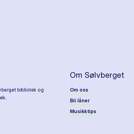
Om Sølvberget
vberget bibliotek og
Om oss
ek.
Bli låner
Musikktips