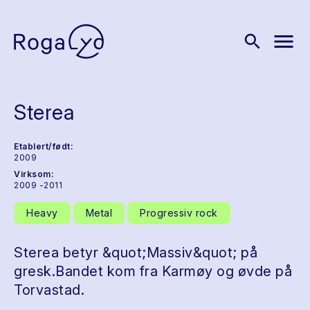
menu
search
Sterea
Etablert/født:
2009
Virksom:
2009 -2011
Heavy
Metal
Progressiv rock
Sterea betyr &quot;Massiv&quot; på
gresk.Bandet kom fra Karmøy og øvde på
Torvastad.