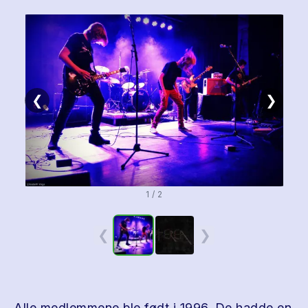
❮
❯
1 / 2
❮
❯
Alle medlemmene ble født i 1996. De hadde en