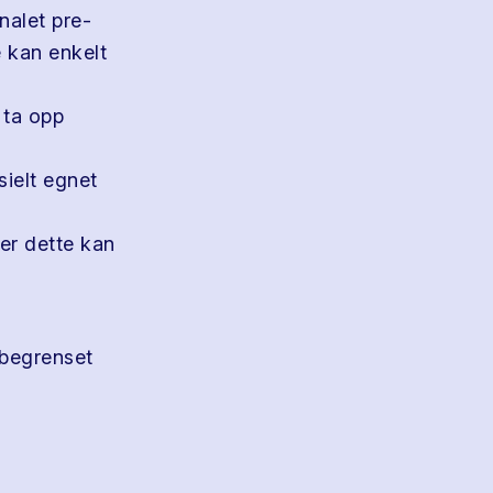
nalet pre-
 kan enkelt
 ta opp
sielt egnet
ler dette kan
 begrenset