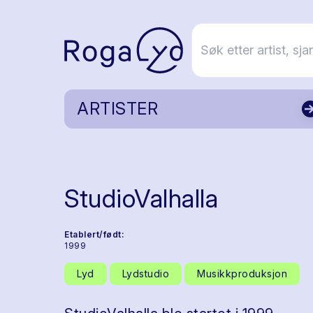
ARTISTER
StudioValhalla
Etablert/født:
1999
Lyd
Lydstudio
Musikkproduksjon