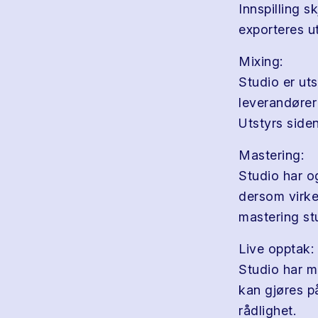
Innspilling s
exporteres ut
Mixing:
Studio er ut
leverandører
Utstyrs siden
Mastering:
Studio har o
dersom virke
mastering st
Live opptak:
Studio har mu
kan gjøres på
rådlighet.