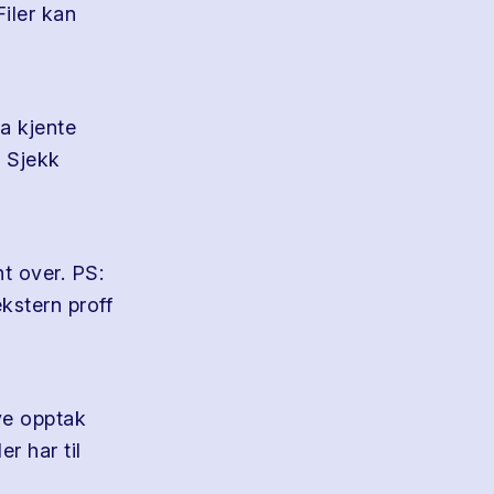
Filer kan
a kjente
 Sjekk
t over. PS:
kstern proff
ive opptak
r har til