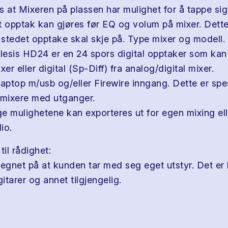
s at Mixeren på plassen har mulighet for å tappe sig
t opptak kan gjøres før EQ og volum på mixer. Dette
stedet opptake skal skje på. Type mixer og modell.
Alesis HD24 er en 24 spors digital opptaker som kan
xer eller digital (Sp-Diff) fra analog/digital mixer.
Laptop m/usb og/eller Firewire inngang. Dette er spe
 mixere med utganger.
gge mulighetene kan exporteres ut for egen mixing el
io.
til rådighet:
regnet på at kunden tar med seg eget utstyr. Det er
tarer og annet tilgjengelig.