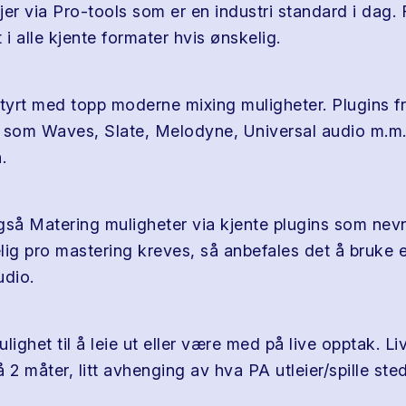
kjer via Pro-tools som er en industri standard i dag. 
 i alle kjente formater hvis ønskelig.
styrt med topp moderne mixing muligheter. Plugins fr
 som Waves, Slate, Melodyne, Universal audio m.m.
.
gså Matering muligheter via kjente plugins som nevn
lig pro mastering kreves, så anbefales det å bruke e
udio.
lighet til å leie ut eller være med på live opptak. L
 2 måter, litt avhenging av hva PA utleier/spille stede