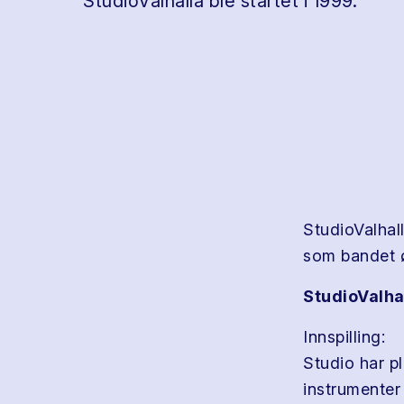
StudioValhalla ble startet i 1999.
StudioValhall
som bandet 
StudioValhal
Innspilling:
Studio har pl
instrumenter 