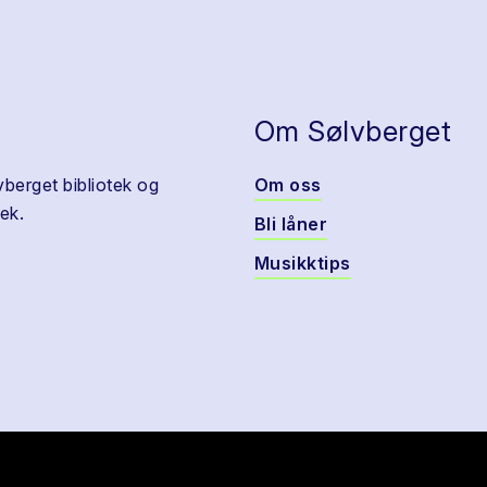
Om Sølvberget
vberget bibliotek og
Om oss
ek.
Bli låner
Musikktips