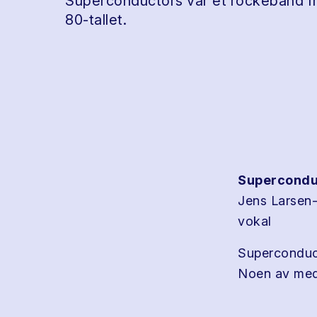
Superconductors var et rockeband fr
80-tallet.
Supercondu
Jens Larsen
vokal
Superconduct
Noen av med