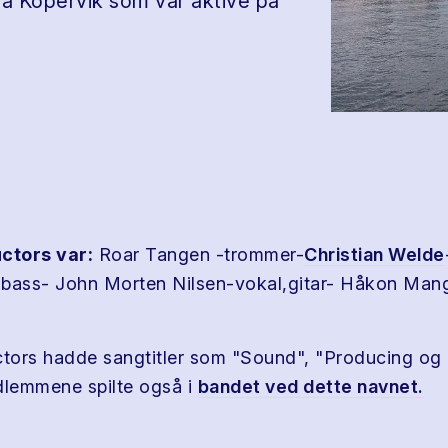
a Kopervik som var aktive på
ctors var:
Roar Tangen -trommer-
Christian Welde
-bass- John Morten Nilsen-vokal,gitar- Håkon Man
ors hadde sangtitler som "Sound", "Producing og "
lemmene spilte også i
bandet ved dette navnet.