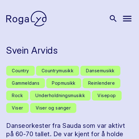
menu
search
Svein Arvids
Country
Countrymusikk
Dansemusikk
Gammeldans
Popmusikk
Reinlendere
Rock
Underholdningsmusikk
Visepop
Viser
Viser og sanger
Danseorkester fra Sauda som var aktivt
på 60-70 tallet. De var kjent for å holde