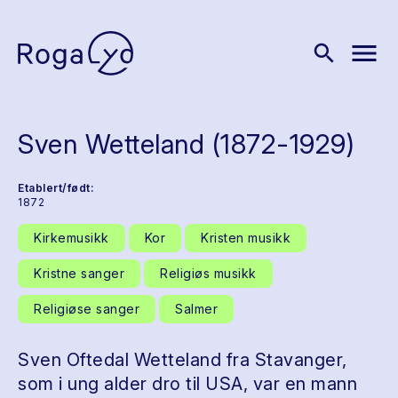
menu
search
Sven Wetteland (1872-1929)
Etablert/født:
1872
Kirkemusikk
Kor
Kristen musikk
Kristne sanger
Religiøs musikk
Religiøse sanger
Salmer
Sven Oftedal Wetteland fra Stavanger,
som i ung alder dro til USA, var en mann