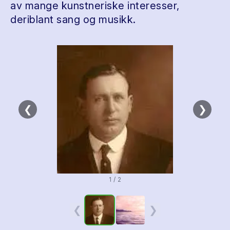
av mange kunstneriske interesser,
deriblant sang og musikk.
❮
❯
1 / 2
❮
❯