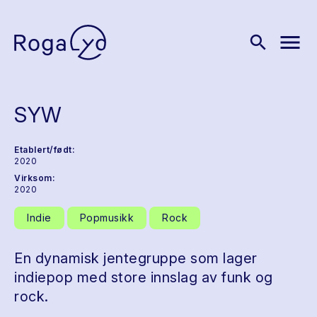
menu
search
SYW
Etablert/født:
2020
Virksom:
2020
Indie
Popmusikk
Rock
En dynamisk jentegruppe som lager
indiepop med store innslag av funk og
rock.