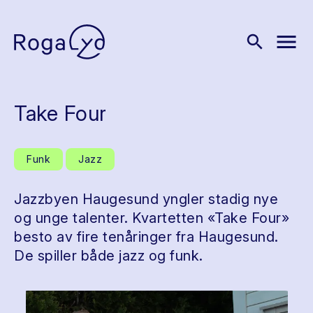
menu
search
Take Four
Funk
Jazz
Jazzbyen Haugesund yngler stadig nye
og unge talenter. Kvartetten «Take Four»
besto av fire tenåringer fra Haugesund.
De spiller både jazz og funk.