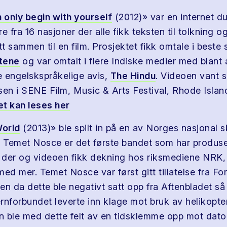
only begin with yourself
(2012)» var en internet 
e fra 16 nasjoner der alle fikk teksten til tolkning o
satt sammen til en film. Prosjektet fikk omtale i beste 
tene
og var omtalt i flere Indiske medier med blant 
te engelskspråkelige avis,
The Hindu
. Videoen vant 
sen i SENE Film, Music & Arts Festival, Rhode Isla
t kan leses her
orld
(2013)» ble spilt in på en av Norges nasjonal s
. Temet Nosce er det første bandet som har produsert
der og videoen fikk dekning hos riksmediene NRK,
ed mer. Temet Nosce var først gitt tillatelse fra Fo
 da dette ble negativt satt opp fra Aftenbladet så 
ernforbundet leverte inn klage mot bruk av helikopter
 ble med dette felt av en tidsklemme opp mot dato