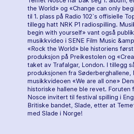
Temet Nosce har bak seg 1. album, e
the World» og «Change can only begi
til 1. plass på Radio 102`s offisielle T
tillegg hatt NRK P1 radiospilling. Mu
begin with yourself» vant også publi
musikkvideo i SENE Film Music &amp;
«Rock the World» ble historiens først
produksjon på Preikestolen og «Create
taket av Trafalgar, London. I tillegg
produksjonen fra Søderberghallene, 
musikkvideoen «We are all one» Denne 
historiske hallene ble revet. Foruten 
Nosce invitert til festival spilling i
Britiske bandet, Slade, etter at Te
med Slade i Norge!