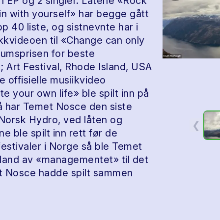
n EP og 2 singler. Låtene «Rock
n with yourself» har begge gått
opp 40 liste, og sistnevnte har i
sikkvideoen til «Change can only
kumsprisen for beste
 Art Festival, Rhode Island, USA
e offisielle musiikvideo
 your own life» ble spilt inn på
 så har Temet Nosce den siste
Norsk Hydro, ved låten og
❮
ble spilt inn rett før de
festivaler i Norge så ble Temet
 England av «managementet» til det
met Nosce hadde spilt sammen