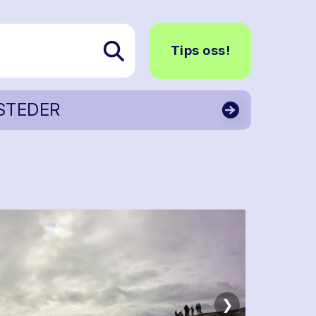
Tips oss!
STEDER
❯