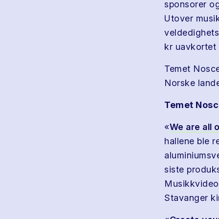
sponsorer og 
Utover musik
veldedighets
kr uavkortet 
Temet Nosce 
Norske lande
Temet Nosce
«
We are all 
hallene ble 
aluminiumsve
siste produk
Musikkvideoen
Stavanger k