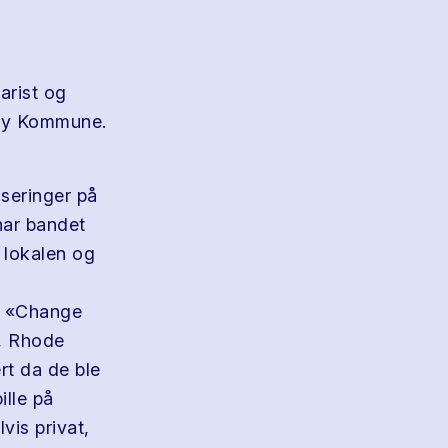
arist og
møy Kommune.
seringer på
har bandet
 lokalen og
n «Change
l, Rhode
rt da de ble
ille på
vis privat,