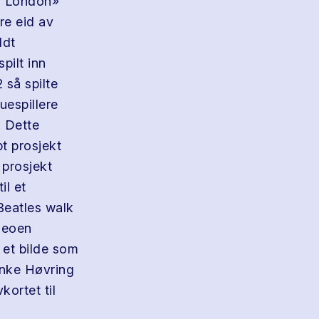
r, London»
re eid av
ldt
pilt inn
 så spilte
uespillere
. Dette
t prosjekt
 prosjekt
il et
Beatles walk
ideoen
 et bilde som
Wenke Høvring
kortet til