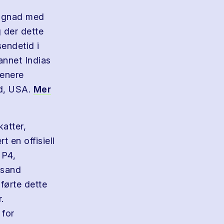
dugnad med
g der dette
sendetid i
annet Indias
senere
nd, USA.
Mer
katter,
 en offisiell
 P4,
rsand
førte dette
.
 for