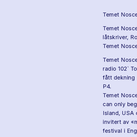
Temet Nosc
Temet Nosce 
låtskriver, 
Temet Nosce 
Temet Nosce 
radio 102` T
fått deknin
P4.
Temet Nosce 
can only beg
Island, USA o
invitert av «
festival i En