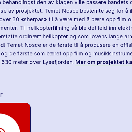
da behandlingstiden av klagen ville passere bandets 
se av prosjektet. Temet Nosce bestemte seg for å i
 over 30 «sherpas» til å være med å bære opp film 
enter. Til helikopterfilming så ble det leid inn elekt
rstatte ordinært helikopter og som lovens lange ar
! Temet Nosce er de første til å produsere en offisi
og de første som bæret opp film og musikkinstrumen
t 630 meter over Lysefjorden.
Mer om prosjektet ka
r