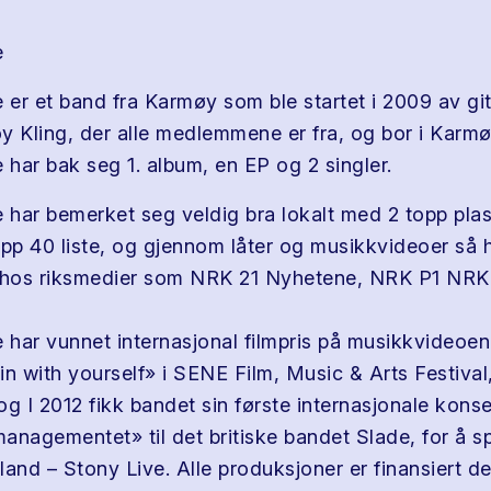
e
er et band fra Karmøy som ble startet i 2009 av git
Roy Kling, der alle medlemmene er fra, og bor i Kar
har bak seg 1. album, en EP og 2 singler.
har bemerket seg veldig bra lokalt med 2 topp plas
opp 40 liste, og gjennom låter og musikkvideoer så 
g hos riksmedier som NRK 21 Nyhetene, NRK P1 NRK
har vunnet internasjonal filmpris på musikkvideoe
in with yourself» i SENE Film, Music & Arts Festiva
g I 2012 fikk bandet sin første internasjonale konse
managementet» til det britiske bandet Slade, for å sp
gland – Stony Live. Alle produksjoner er finansiert del