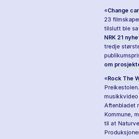
«
Change can 
23 filmskaper
tilslutt ble 
NRK 21 nyhe
tredje størs
publikumspri
om prosjekte
«
Rock The W
Preikestolen
musikkvideo 
Aftenbladet m
Kommune, men
til at Naturv
Produksjonen