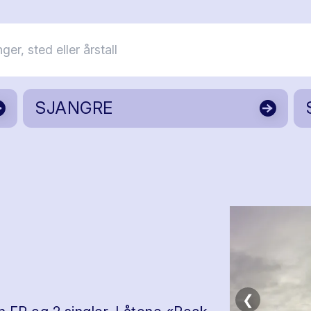
SJANGRE
❮