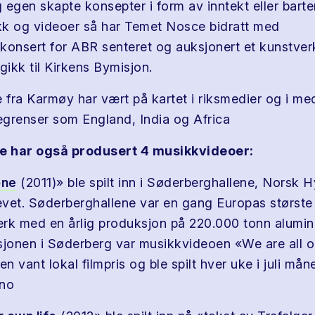
egen skapte konsepter i form av inntekt eller barter
k og videoer så har Temet Nosce bidratt med
konsert for ABR senteret og auksjonert et kunstver
gikk til Kirkens Bymisjon.
fra Karmøy har vært på kartet i riksmedier og i med
grenser som England, India og Africa
 har også produsert 4 musikkvideoer:
one
(2011)» ble spilt inn i Søderberghallene, Norsk H
revet. Søderberghallene var en gang Europas største
rk med en årlig produksjon på 220.000 tonn alumi
sjonen i Søderberg var musikkvideoen «We are all 
 vant lokal filmpris og ble spilt hver uke i juli må
ino