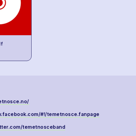
lf
etnosce.no/
w.facebook.com/#!/temetnosce.fanpage
witter.com/temetnosceband