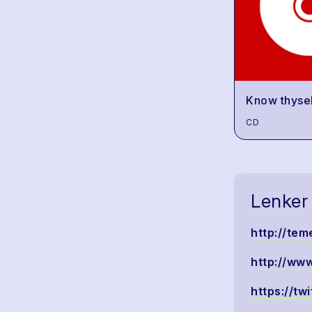
Know thyse
CD
Lenker
http://tem
http://ww
https://t