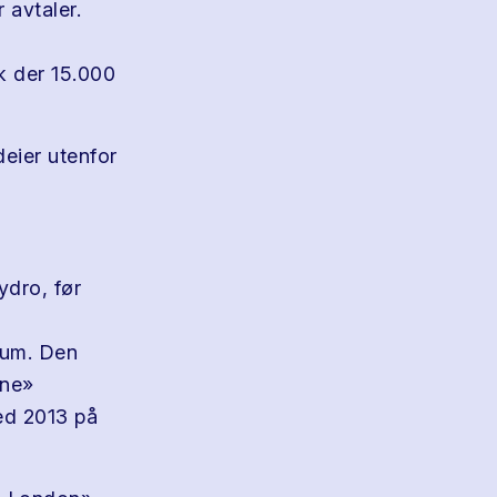
 avtaler.
k der 15.000
eier utenfor
ydro, før
num. Den
one»
ned 2013 på