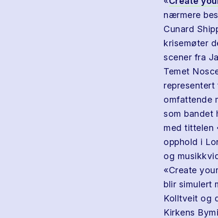
«
Create your
nærmere best
Cunard Shippi
krisemøter de
scener fra J
Temet Nosce 
representert 
omfattende m
som bandet h
med tittelen
opphold i Lo
og musikkvid
«Create your
blir simulert
Kolltveit og 
Kirkens Bymi