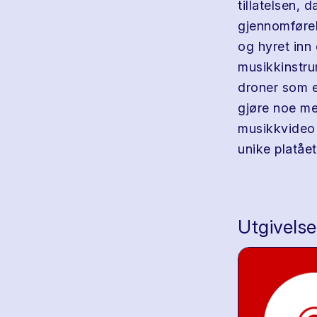
tillatelsen, 
gjennomførel
og hyret inn
musikkinstrum
droner som e
gjøre noe med
musikkvideo 
unike platåe
Utgivelse