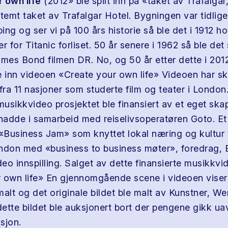
 own life
(2012» ble spilt inn på «taket av Trafalga
emt taket av Trafalgar Hotel. Bygningen var tidlige
ng og ser vi på 100 års historie så ble det i 1912 ho
r for Titanic forliset. 50 år senere i 1962 så ble det s
ames Bond filmen DR. No, og 50 år etter dette i 2012
inn videoen «Create your own life» Videoen har sk
fra 11 nasjoner som studerte film og teater i London
usikkvideo prosjektet ble finansiert av et eget skap
adde i samarbeid med reiselivsoperatøren Goto. Et
 «Business Jam» som knyttet lokal næring og kultur t
ndon med «business to business møter», foredrag, 
eo innspilling. Salget av dette finansierte musikkv
 own life» En gjennomgående scene i videoen viser
 malt og det originale bildet ble malt av Kunstner, 
dette bildet ble auksjonert bort der pengene gikk uav
sjon.