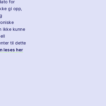
dato for
kke gi opp,
og
roniske
m ikke kunne
ell
ter til dette
n leses her