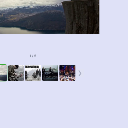
1 / 5
❯