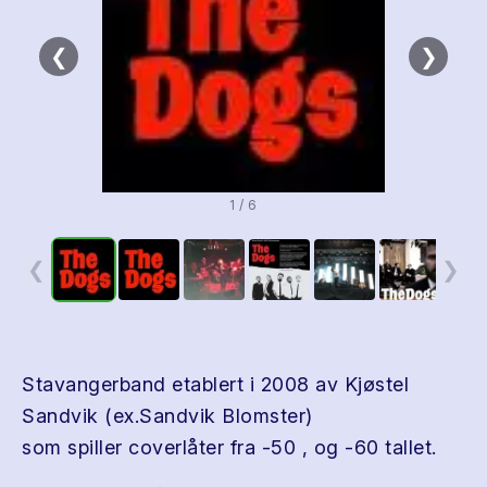
❮
❯
1 / 6
❮
❯
Stavangerband etablert i 2008 av Kjøstel
Sandvik (ex.Sandvik Blomster)
som spiller coverlåter fra -50 , og -60 tallet.