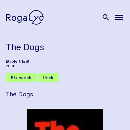
menu
search
The Dogs
Etablert/født:
2008
Bluesrock
Rock
The Dogs