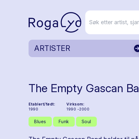
ARTISTER
The Empty Gascan B
Etablert/født:
Virksom:
1990
1990 -2000
Blues
Funk
Soul