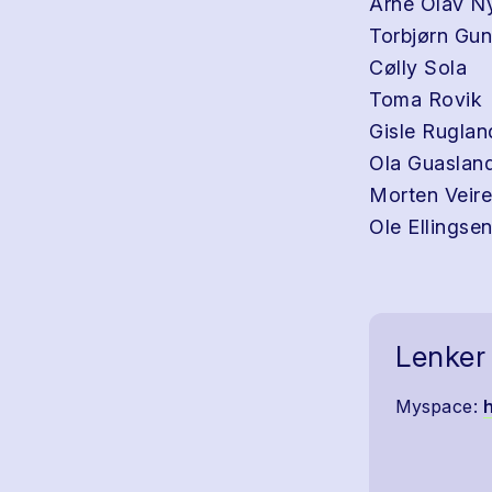
Arne Olav N
Torbjørn Gu
Cølly Sola
Toma Rovik
Gisle Ruglan
Ola Guaslan
Morten Veire
Ole Ellingse
Lenker
Myspace: