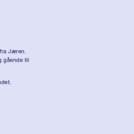
fra Jæren.
g gående til
det.