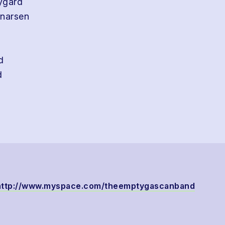
ygard
nnarsen
d
d
n
http://www.myspace.com/theemptygascanband