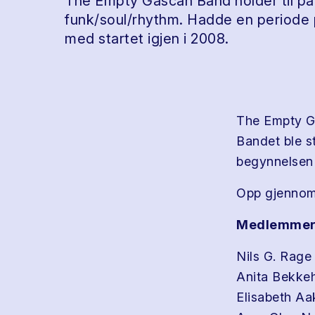
The Empty Gascan Band holder til på 
funk/soul/rhythm. Hadde en periode p
med startet igjen i 2008.
The Empty Ga
Bandet ble st
begynnelsen 
Opp gjennom
Medlemmer
Nils G. Rage
Anita Bekke
Elisabeth Aa