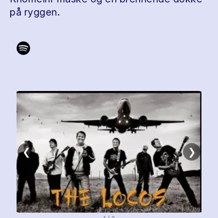
på ryggen.
❮
❯