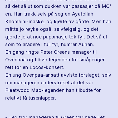
så det så ut som dukken var passasjer på MC’
en. Han trakk selv på seg en Ayatollah
Khomeini-maske, og kjørte av gårde. Men han
måtte jo røyke også, selvfølgelig, og det
gjorde jo at noe pappmasjé tok fyr. Det så ut
som to arabere i full fyr, humrer Aunan.
En gang ringte Peter Greens manager til
Ovenpaa og tilbød legenden for småpenger
rett før en Locos-konsert.
En ung Ovenpaa-ansatt avviste forslaget, selv
om manageren understreket at det var
Fleetwood Mac-legenden han tilbudte for
relativt få tusenlapper.
- Jeg tror manageren til Green var nede i et