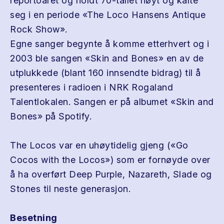
reportoaret og holdt 70-tallet høyt og kalte
seg i en periode «The Loco Hansens Antique
Rock Show».
Egne sanger begynte å komme etterhvert og i
2003 ble sangen «Skin and Bones» en av de
utplukkede (blant 160 innsendte bidrag) til å
presenteres i radioen i NRK Rogaland
Talentlokalen. Sangen er på albumet «Skin and
Bones» på Spotify.
The Locos var en uhøytidelig gjeng («Go
Cocos with the Locos») som er fornøyde over
å ha overført Deep Purple, Nazareth, Slade og
Stones til neste generasjon.
Besetning