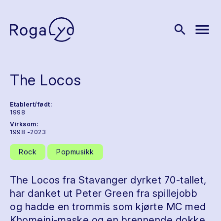
menu
search
The Locos
Etablert/født:
1998
Virksom:
1998 -2023
Rock
Popmusikk
The Locos fra Stavanger dyrket 70-tallet,
har danket ut Peter Green fra spillejobb
og hadde en trommis som kjørte MC med
Khomeini-maske og en brennende dokke