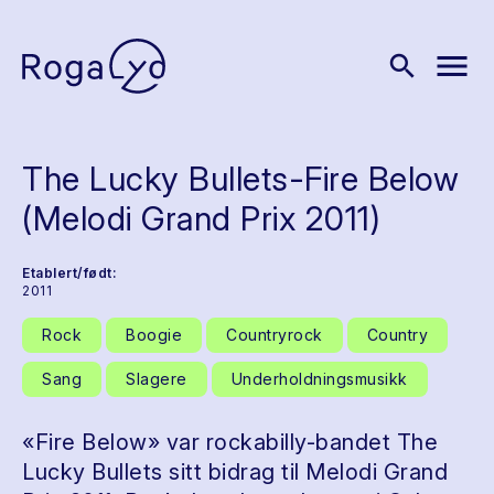
menu
search
The Lucky Bullets-Fire Below
(Melodi Grand Prix 2011)
Etablert/født:
2011
Rock
Boogie
Countryrock
Country
Sang
Slagere
Underholdningsmusikk
«Fire Below» var rockabilly-bandet The
Lucky Bullets sitt bidrag til Melodi Grand