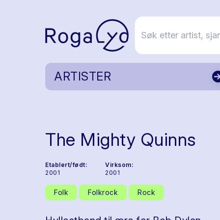
ARTISTER
The Mighty Quinns
Etablert/født:
Virksom:
2001
2001
Folk
Folkrock
Rock