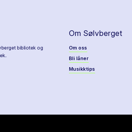
Om Sølvberget
vberget bibliotek og
Om oss
ek.
Bli låner
Musikktips