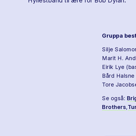
Hyllestband til ære for Bob Dylan.
Gruppa best
Silje Salomon
Marit H. And
Eirik Lye (ba
Bård Halsne 
Tore Jacobs
Se også:
Bri
Brothers
,
Tu