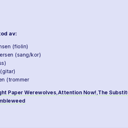
od av:
sen (fiolin)
ersen (sang/kor)
ss)
(gitar)
en (trommer
ght Paper Werewolves
,
Attention Now!
,
The Substit
mbleweed