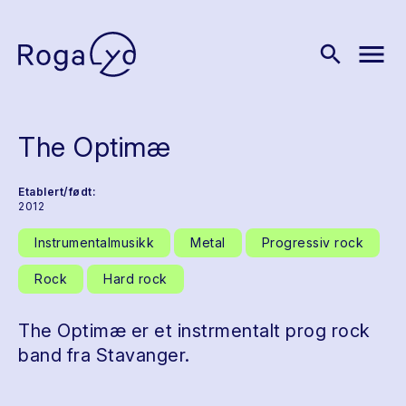
menu
search
The Optimæ
Etablert/født:
2012
Instrumentalmusikk
Metal
Progressiv rock
Rock
Hard rock
The Optimæ er et instrmentalt prog rock
band fra Stavanger.