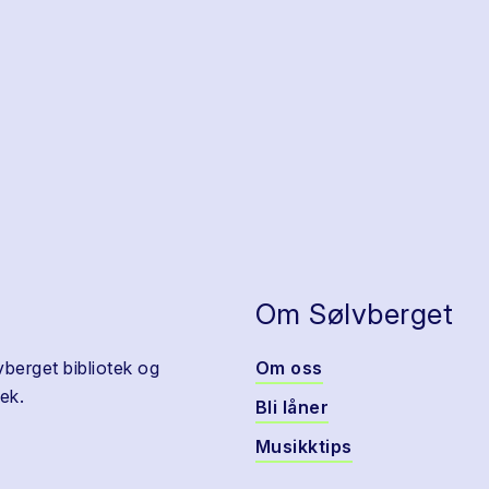
Om Sølvberget
vberget bibliotek og
Om oss
ek.
Bli låner
Musikktips