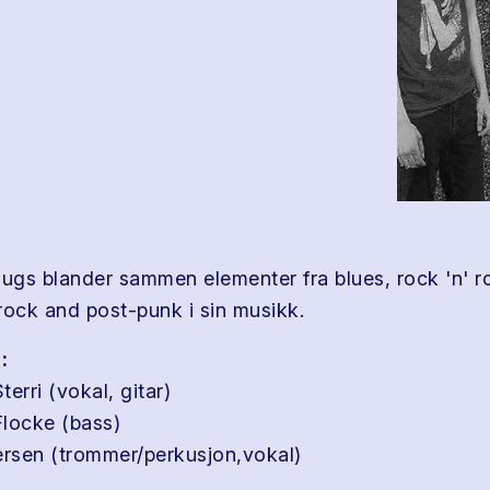
gs blander sammen elementer fra blues, rock 'n' ro
rock and post-punk i sin musikk.
:
erri (vokal, gitar)
locke (bass)
rsen (trommer/perkusjon,vokal)